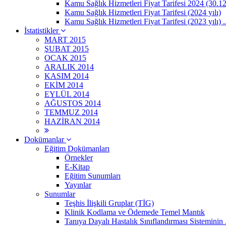
Kamu Sağlık Hizmetleri Fiyat Tarifesi 2024 (30.12
Kamu Sağlık Hizmetleri Fiyat Tarifesi (2024 yılı)
Kamu Sağlık Hizmetleri Fiyat Tarifesi (2023 yılı) ..
İstatistikler
MART 2015
ŞUBAT 2015
OCAK 2015
ARALIK 2014
KASIM 2014
EKİM 2014
EYLÜL 2014
AĞUSTOS 2014
TEMMUZ 2014
HAZİRAN 2014
Dokümanlar
Eğitim Dokümanları
Örnekler
E-Kitap
Eğitim Sunumları
Yayınlar
Sunumlar
Teşhis İlişkili Gruplar (TİG)
Klinik Kodlama ve Ödemede Temel Mantık
Tanıya Dayalı Hastalık Sınıflandırması Sisteminin .