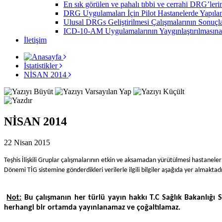
En sık görülen ve pahalı tıbbi ve cerrahi DRG’lerin
DRG Uygulamaları İçin Pilot Hastanelerde Yapılan 
Ulusal DRGs Geliştirilmesi Çalışmalarının Sonuçla
ICD-10-AM Uygulamalarının Yaygınlaştırılmasına 
İletişim
İstatistikler
NİSAN 2014
NİSAN 2014
22 Nisan 2015
Teşhis İlişkili Gruplar çalışmalarının etkin ve aksamadan yürütülmesi hastane
Dönemi TİG sistemine gönderdikleri verilerle ilgili bilgiler aşağıda yer almaktadı
Not:
Bu çalışmanın her türlü yayın hakkı T.C Sağlık Bakanlığı 
herhangi bir ortamda yayınlanamaz ve çoğaltılamaz.