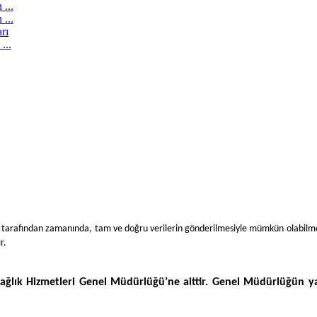
 ...
...
rı
...
ler tarafından zamanında, tam ve doğru verilerin gönderilmesiyle mümkün olabil
r.
Sağlık Hizmetleri Genel Müdürlüğü’ne aittir. Genel Müdürlüğün yaz