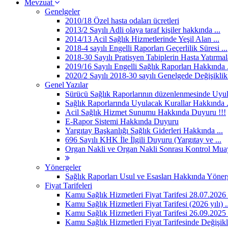
Mevzuat
Genelgeler
2010/18 Özel hasta odaları ücretleri
2013/2 Sayılı Adli olaya taraf kişiler hakkında ...
2014/13 Acil Sağlık Hizmetlerinde Yeşil Alan ...
2018-4 sayılı Engelli Raporları Geçerlilik Süresi ...
2018-30 Sayılı Pratisyen Tabiplerin Hasta Yatırmala
2019/16 Sayılı Engelli Sağlık Raporları Hakkında .
2020/2 Sayılı 2018-30 sayılı Genelgede Değişiklik 
Genel Yazılar
Sürücü Sağlık Raporlarının düzenlenmesinde Uyula
Sağlık Raporlarında Uyulacak Kurallar Hakkında .
Acil Sağlık Hizmet Sunumu Hakkında Duyuru !!!
E-Rapor Sistemi Hakkında Duyuru
Yargıtay Başkanlığı Sağlık Giderleri Hakkında ...
696 Sayılı KHK İle İlgili Duyuru (Yargıtay ve ...
Organ Nakli ve Organ Nakli Sonrası Kontrol Muay
Yönergeler
Sağlık Raporları Usul ve Esasları Hakkında Yönerg
Fiyat Tarifeleri
Kamu Sağlık Hizmetleri Fiyat Tarifesi 28.07.2026 .
Kamu Sağlık Hizmetleri Fiyat Tarifesi (2026 yılı) ..
Kamu Sağlık Hizmetleri Fiyat Tarifesi 26.09.2025 .
Kamu Sağlık Hizmetleri Fiyat Tarifesinde Değişikli