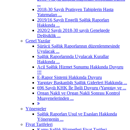
...
2018-30 Sayılı Pratisyen Tabiplerin Hasta
Yatırmaları ...
2019/16 Sayılı Engelli Sağlık Raporları
Hakkında ...
2020/2 Sayılı 2018-30 sayılı Genelgede
Değişiklik ...
Genel Yazılar
Sürücü Sağlık Raporlarının düzenlenmesinde
Uyulacak ...
Sağlık Raporlarında Uyulacak Kurallar
Hakkında ...
Acil Sağlık Hizmet Sunumu Hakkında Duyuru
!!!
E-Rapor Sistemi Hakkında Duyuru
Yargıtay Başkanlığı Sağlık Giderleri Hakkında ...
696 Sayılı KHK İle İlgili Duyuru (Yargıtay ve ...
Organ Nakli ve Organ Nakli Sonrası Kontrol
Muayenelerinden ...
Yönergeler
Sağlık Raporları Usul ve Esasları Hakkında
Yönergenin ...
Fiyat Tarifeleri
Kamu Sağlık Hizmetleri Fiyat Tarifesi