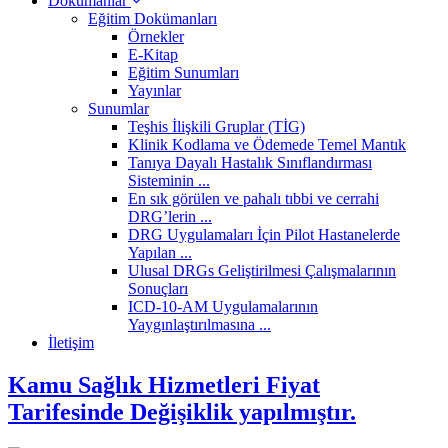
Dokümanlar
Eğitim Dokümanları
Örnekler
E-Kitap
Eğitim Sunumları
Yayınlar
Sunumlar
Teşhis İlişkili Gruplar (TİG)
Klinik Kodlama ve Ödemede Temel Mantık
Tanıya Dayalı Hastalık Sınıflandırması
Sisteminin ...
En sık görülen ve pahalı tıbbi ve cerrahi
DRG’lerin ...
DRG Uygulamaları İçin Pilot Hastanelerde
Yapılan ...
Ulusal DRGs Geliştirilmesi Çalışmalarının
Sonuçları
ICD-10-AM Uygulamalarının
Yaygınlaştırılmasına ...
İletişim
Kamu Sağlık Hizmetleri Fiyat
Tarifesinde Değişiklik yapılmıştır.