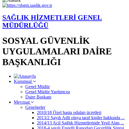
SAĞLIK HİZMETLERİ GENEL
MÜDÜRLÜĞÜ
SOSYAL GÜVENLİK
UYGULAMALARI DAİRE
BAŞKANLIĞI
Kurumsal
Genel Müdür
Genel Müdür Yardımcısı
Daire Başkanı
Mevzuat
Genelgeler
2010/18 Özel hasta odaları ücretleri
2013/2 Sayılı Adli olaya taraf kişiler hakkında ...
2014/13 Acil Sağlık Hizmetlerinde Yeşil Alan ...
2018-4 sayılı Engelli Raporları Geçerlilik Süresi