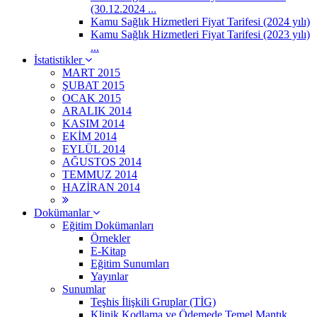
(30.12.2024 ...
Kamu Sağlık Hizmetleri Fiyat Tarifesi (2024 yılı)
Kamu Sağlık Hizmetleri Fiyat Tarifesi (2023 yılı)
...
İstatistikler
MART 2015
ŞUBAT 2015
OCAK 2015
ARALIK 2014
KASIM 2014
EKİM 2014
EYLÜL 2014
AĞUSTOS 2014
TEMMUZ 2014
HAZİRAN 2014
Dokümanlar
Eğitim Dokümanları
Örnekler
E-Kitap
Eğitim Sunumları
Yayınlar
Sunumlar
Teşhis İlişkili Gruplar (TİG)
Klinik Kodlama ve Ödemede Temel Mantık