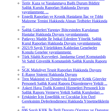
Terör, Kaza ve Yaralanmaya Bağlı Durum Bildirir
Sağlık Kurulu Raporları Hakkında Duyuru
yayınlanmıştır. ...
Engelli Raporları ve Kronik Hastaların İlaç ve Tıbbi
Malzeme Temini Hakkında Alınan Tedbirler Hakkında
...
Sağlık Giderleri Yargıtay Bütçesinden Karşılanan
Hastalar Hakkında Duyuru yayımlanmıştır.
Patlayıcı Madde İle İştikal Edenlere Yönelik Sağlık
Kurul Raporları Hakkında Duyuru yayımlanmıştır.
2021/9 Sayılı Yürürlükten Kaldırılan Genelgeler
Konulu Genelge yayınlanmıştır.
Türk Silahlı Kuvvetleri, Jandarma Genel Komutanlığı
Ve Sahil Güvenlik Komutanlığı Sağlık Kurulu Raporu
...
SGK Maluliyet Tespit Raporları Hakkında Duyuru
E-Rapor Sistemi Hakkında Duyuru
Tren Makinisti ve Demiryolu Emniyet Kritik Görevler
Personeli Sağlık Kurul Raporu Düzenlemeye Yetkili ...
Askeri Hava Trafik Kontrol Hizmetleri Personeli İçin
Sağlık Raporu Vermeye Yetkili Sağlık Kuruluşları ...
Erişkinler İçin Engellilik ve Çocuklar İçin Özel
Gereksinim Değerlendirmesi Hakkında Yönetmeliklerin
...
696 Sayılı KHK İle İlgili Duyuru (Yargıtay ve Danıştay