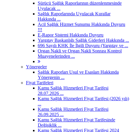
Sürücü Sağlık Raporlarının düzenlenmesinde
Uyulacak ...
Sağlık Raporlarında Uyulacak Kurallar
Hakkında ...
Acil Sağlık Hizmet Sunumu Hakkında Duyuru
!!!
E-Rapor Sistemi Hakkında Duyuru
Yargıtay Başkanlığı Sağlık Giderleri Hakkında ...
696 Sayılı KHK İle İlgili Duyuru (Yargıtay ve ...
Organ Nakli ve Organ Nakli Sonrası Kontrol
Muayenelerinden ...
Yönergeler
Sağlık Raporları Usul ve Esasları Hakkında
Yönergenin ...
Fiyat Tarifeleri
Kamu Sağlık Hizmetleri Fiyat Tarifesi
28.07.2026 ...
Kamu Sağlık Hizmetleri Fiyat Tarifesi (2026 yılı)
...
Kamu Sağlık Hizmetleri Fiyat Tarifesi
26.09.2025 ...
Kamu Sağlık Hizmetleri Fiyat Tarifesinde
Değişiklik ...
Kamu Sağlık Hizmetleri Fiyat Tarifesi 2024