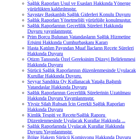
Sağlık Raporları Usul ve Esasları Hakkında Yönerge
yürürlükten kaldırılmıştır.
Sayıştay Başkanlığı Sağlık Giderleri Konulu Duyuru
Sağlık Raporları Yönetmeliği yürürlüğe konulmuştur.
Sağlık Raporlarının Geçerlilik Süreleri Hakkında
Duyuru yayınlanmıştır.
Prim Borcu Bulunan Vatandaşların Sağlık Hizmetine
Erişimi Hakkında Cumhurbaşkanı Kararı
Hasta Katılım Payından Muaf İlaçların Reçete Süreleri
Hakkında Duyuru
Otizm Tanısında Özel Gereksinim Düzeyi Belirlenmesi
Hakkında Duyuru
Sürücü Sağlık Raporlarının düzenlenmesinde Uyulacak
Kurullar Hakkında Duyuru.
Seyyar Sandıkta Oy Kullanacak Yatağa Bağımlı
Vatandaşlar Hakkında Duyuru
Sağlık Raporlarının Geçerlilik Sürelerinin Uzatılması
Hakkında Duyuru Yayımlanmıştır.
Yivsiz Silah Ruhsatı İçin Gerekli Sağlık Raporları
Hakkında Duyuru
Kimlik Tespiti ve Reçete/Sağlık Raporu
Düzenlenmesinde Uyulacak Kurallar Hakkında ...
Sağlık Raporlarında Uyulacak Kurallar Hakkında
Duyuru Yayınlanmıştır.
Bölge Hakem Sürücü Komisyonu Hakkında Duyuru