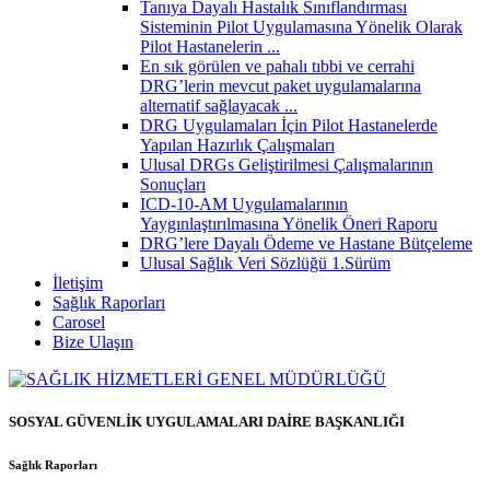
Tanıya Dayalı Hastalık Sınıflandırması
Sisteminin Pilot Uygulamasına Yönelik Olarak
Pilot Hastanelerin ...
En sık görülen ve pahalı tıbbi ve cerrahi
DRG’lerin mevcut paket uygulamalarına
alternatif sağlayacak ...
DRG Uygulamaları İçin Pilot Hastanelerde
Yapılan Hazırlık Çalışmaları
Ulusal DRGs Geliştirilmesi Çalışmalarının
Sonuçları
ICD-10-AM Uygulamalarının
Yaygınlaştırılmasına Yönelik Öneri Raporu
DRG’lere Dayalı Ödeme ve Hastane Bütçeleme
Ulusal Sağlık Veri Sözlüğü 1.Sürüm
İletişim
Sağlık Raporları
Carosel
Bize Ulaşın
SOSYAL GÜVENLİK UYGULAMALARI DAİRE BAŞKANLIĞI
Sağlık Raporları