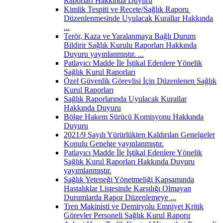
Raporları Hakkında Duyuru
Kimlik Tespiti ve Reçete/Sağlık Raporu
Düzenlenmesinde Uyulacak Kurallar Hakkında
...
Terör, Kaza ve Yaralanmaya Bağlı Durum
Bildirir Sağlık Kurulu Raporları Hakkında
Duyuru yayınlanmıştır. ...
Patlayıcı Madde İle İştikal Edenlere Yönelik
Sağlık Kurul Raporları
Özel Güvenlik Görevlisi İçin Düzenlenen Sağlık
Kurul Raporları
Sağlık Raporlarında Uyulacak Kurallar
Hakkında Duyuru
Bölge Hakem Sürücü Komisyonu Hakkında
Duyuru
2021/9 Sayılı Yürürlükten Kaldırılan Genelgeler
Konulu Genelge yayınlanmıştır.
Patlayıcı Madde İle İştikal Edenlere Yönelik
Sağlık Kurul Raporları Hakkında Duyuru
yayımlanmıştır.
Sağlık Yeteneği Yönetmeliği Kapsamında
Hastalıklar Listesinde Karşılığı Olmayan
Durumlarda Rapor Düzenlemeye ...
Tren Makinisti ve Demiryolu Emniyet Kritik
Görevler Personeli Sağlık Kurul Raporu