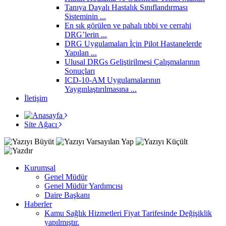
Tanıya Dayalı Hastalık Sınıflandırması
Sisteminin ...
En sık görülen ve pahalı tıbbi ve cerrahi
DRG’lerin ...
DRG Uygulamaları İçin Pilot Hastanelerde
Yapılan ...
Ulusal DRGs Geliştirilmesi Çalışmalarının
Sonuçları
ICD-10-AM Uygulamalarının
Yaygınlaştırılmasına ...
İletişim
Site Ağacı
Kurumsal
Genel Müdür
Genel Müdür Yardımcısı
Daire Başkanı
Haberler
Kamu Sağlık Hizmetleri Fiyat Tarifesinde Değişiklik
yapılmıştır.