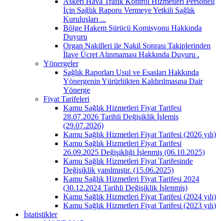
Askeri Hava Trafik Kontrol Hizmetleri Personeli
İçin Sağlık Raporu Vermeye Yetkili Sağlık
Kuruluşları ...
Bölge Hakem Sürücü Komisyonu Hakkında
Duyuru
Organ Nakilleri ile Nakil Sonrası Takiplerinden
İlave Ücret Alınmaması Hakkında Duyuru .
Yönergeler
Sağlık Raporları Usul ve Esasları Hakkında
Yönergenin Yürürlükten Kaldırılmasına Dair
Yönerge
Fiyat Tarifeleri
Kamu Sağlık Hizmetleri Fiyat Tarifesi
28.07.2026 Tarihli Değişiklik İşlemiş
(29.07.2026)
Kamu Sağlık Hizmetleri Fiyat Tarifesi (2026 yılı)
Kamu Sağlık Hizmetleri Fiyat Tarifesi
26.09.2025 Değişikliği İşlenmiş (06.10.2025)
Kamu Sağlık Hizmetleri Fiyat Tarifesinde
Değişiklik yapılmıştır. (15.06.2025)
Kamu Sağlık Hizmetleri Fiyat Tarifesi 2024
(30.12.2024 Tarihli Değişiklik İşlenmiş)
Kamu Sağlık Hizmetleri Fiyat Tarifesi (2024 yılı)
Kamu Sağlık Hizmetleri Fiyat Tarifesi (2023 yılı)
İstatistikler