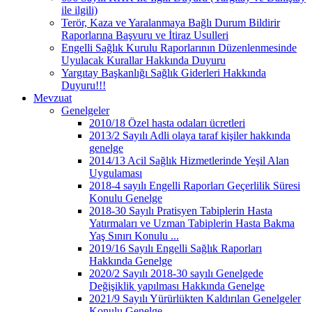
ile ilgili)
Terör, Kaza ve Yaralanmaya Bağlı Durum Bildirir
Raporlarına Başvuru ve İtiraz Usulleri
Engelli Sağlık Kurulu Raporlarının Düzenlenmesinde
Uyulacak Kurallar Hakkında Duyuru
Yargıtay Başkanlığı Sağlık Giderleri Hakkında
Duyuru!!!
Mevzuat
Genelgeler
2010/18 Özel hasta odaları ücretleri
2013/2 Sayılı Adli olaya taraf kişiler hakkında
genelge
2014/13 Acil Sağlık Hizmetlerinde Yeşil Alan
Uygulaması
2018-4 sayılı Engelli Raporları Geçerlilik Süresi
Konulu Genelge
2018-30 Sayılı Pratisyen Tabiplerin Hasta
Yatırmaları ve Uzman Tabiplerin Hasta Bakma
Yaş Sınırı Konulu ...
2019/16 Sayılı Engelli Sağlık Raporları
Hakkında Genelge
2020/2 Sayılı 2018-30 sayılı Genelgede
Değişiklik yapılması Hakkında Genelge
2021/9 Sayılı Yürürlükten Kaldırılan Genelgeler
Konulu Genelge