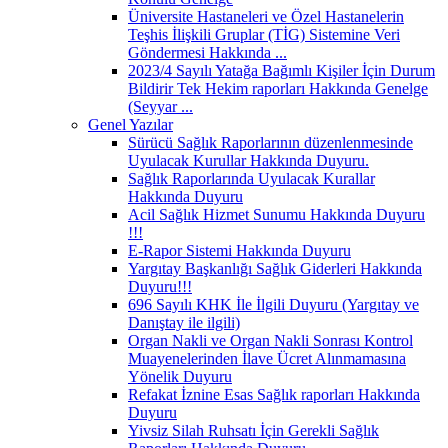
Üniversite Hastaneleri ve Özel Hastanelerin
Teşhis İlişkili Gruplar (TİG) Sistemine Veri
Göndermesi Hakkında ...
2023/4 Sayılı Yatağa Bağımlı Kişiler İçin Durum
Bildirir Tek Hekim raporları Hakkında Genelge
(Seyyar ...
Genel Yazılar
Sürücü Sağlık Raporlarının düzenlenmesinde
Uyulacak Kurullar Hakkında Duyuru.
Sağlık Raporlarında Uyulacak Kurallar
Hakkında Duyuru
Acil Sağlık Hizmet Sunumu Hakkında Duyuru
!!!
E-Rapor Sistemi Hakkında Duyuru
Yargıtay Başkanlığı Sağlık Giderleri Hakkında
Duyuru!!!
696 Sayılı KHK İle İlgili Duyuru (Yargıtay ve
Danıştay ile ilgili)
Organ Nakli ve Organ Nakli Sonrası Kontrol
Muayenelerinden İlave Ücret Alınmamasına
Yönelik Duyuru
Refakat İznine Esas Sağlık raporları Hakkında
Duyuru
Yivsiz Silah Ruhsatı İçin Gerekli Sağlık